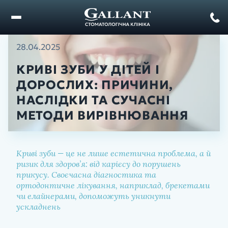
28.04.2025
КРИВІ ЗУБИ У ДІТЕЙ І
ДОРОСЛИХ: ПРИЧИНИ,
НАСЛІДКИ ТА СУЧАСНІ
МЕТОДИ ВИРІВНЮВАННЯ
Криві зуби — це не лише естетична проблема, а й
ризик для здоров’я: від карієсу до порушень
прикусу. Своєчасна діагностика та
Пров. Г. Жаданенка, 4а
ортодонтичне лікування, наприклад, брекетами
м. Корсунь Шевченківський
чи елайнерами, допоможуть уникнути
Пров. Олександра Лана, 1
ускладнень
м. Городище