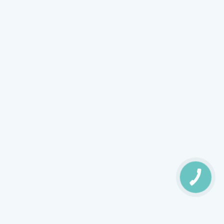
Моргун Василь Володимирович
22.06.2026
Засновник і керівник мережі стоматології
Gallant