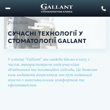
21.05.2024
СУЧАСНІ ТЕХНОЛОГІЇ У
СТОМАТОЛОГІЇ GALLANT
У клініці "Gallant" ми завжди йдемо в ногу з
часом, використовуючи найсучасніше
обладнання та інноваційні підходи. Це дозволяє
нам надавати пацієнтам послуги найвищої
якості з максимальним комфортом та
ефективністю.
Пров. Г. Жаданенка, 4а
м. Корсунь Шевченківський
Пров. Олександра Лана, 1
м. Городище