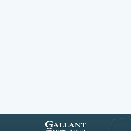
Моргун Василь Володимирович
22.06.2026
Засновник і керівник мережі стоматології
Gallant