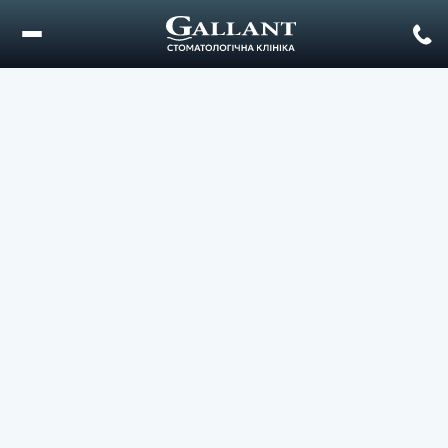
КОМПЛЕКСНЕ ЛІКУВАННЯ
СТОМАТИТУ
Пров. Г. Жаданенка, 4а
м. Корсунь Шевченківський
Пров. Олександра Лана, 1
м. Городище