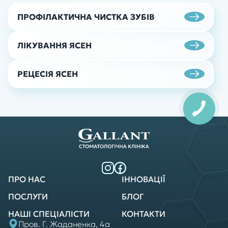
Призначення антибактеріальних,
протигрибкових або противірусних препаратів
ПРОФІЛАКТИЧНА ЧИСТКА ЗУБІВ
залежно від причини стоматиту. Застосування
протизапальних та знеболюючих засобів для
зменшення болю та набряку.
ЛІКУВАННЯ ЯСЕН
4.Місцеве лікування
РЕЦЕСІЯ ЯСЕН
ПРО НАС
ІННОВАЦІЇ
ПОСЛУГИ
БЛОГ
НАШІ СПЕЦІАЛІСТИ
КОНТАКТИ
Пров. Г. Жаданенка, 4а